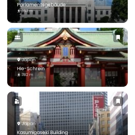
Parlamentsgebäude
353 m
Japan
Hie-Schrein
782 m
Japan
Kasumigaseki Building