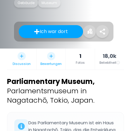
Gebäude
Museum
Ich war dort
1
18,0k
Fotos
Beliebtheit
Discussion
Bewertungen
Parliamentary Museum
,
Parlamentsmuseum in
Nagatachō, Tokio, Japan.
Das Parliamentary Museum ist ein Haus
in Nagatachō, Tokio, das die Entwicklung