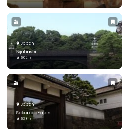
Japan
Nijūbashi
602 m
Japan
Sakurada-mon
628 m