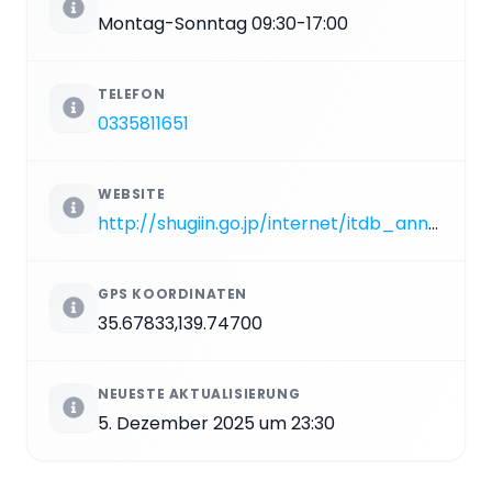
Montag-Sonntag 09:30-17:00
TELEFON
0335811651
WEBSITE
http://shugiin.go.jp/internet/itdb_annai.nsf/html/statics/kensei/kensei.htm
GPS KOORDINATEN
35.67833,139.74700
NEUESTE AKTUALISIERUNG
5. Dezember 2025 um 23:30