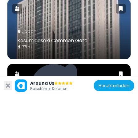
Japan
Kasumigaseki Common Gate
771 m
Around Us
Herunterladen
Reiseführer & Karten
Japan
Tōkyō High Public Prosecutors Office
743 m