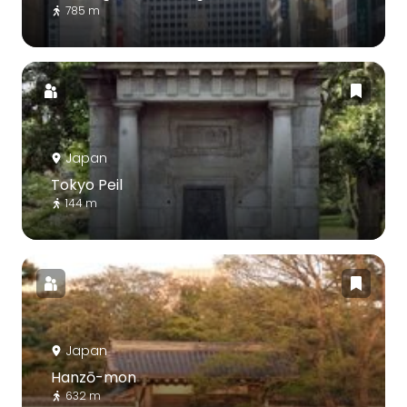
785 m
Japan
Tokyo Peil
144 m
Japan
Hanzō-mon
632 m