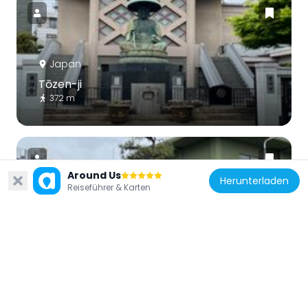
Japan
Tōzen-ji
372 m
Around Us
Herunterladen
Reiseführer & Karten
Japan
Jōun-ji
606 m