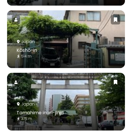
Japan
Kōshō-in
514 m
Japan
Tamahime inari-jinja
375 m