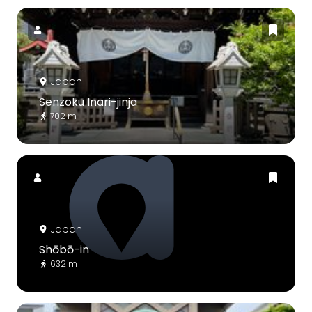
Japan
Senzoku Inari-jinja
702 m
Japan
Shōbō-in
632 m