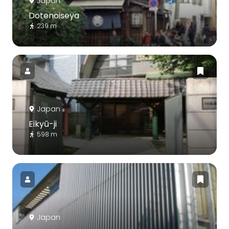
Japan
Dotenoiseya
239 m
Japan
Eikyū-ji
598 m
Japan