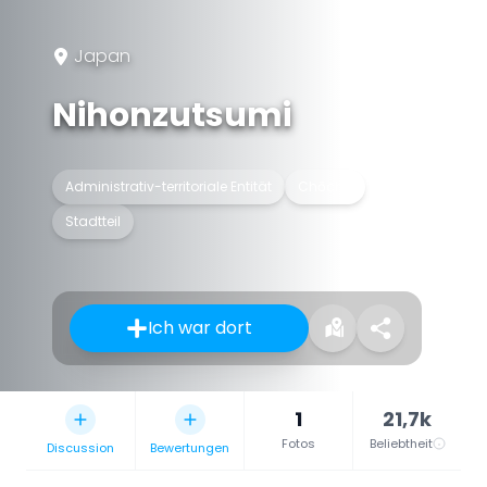
Japan
Nihonzutsumi
Administrativ-territoriale Entität
Chōchō
Stadtteil
Ich war dort
1
21,7k
Fotos
Beliebtheit
Discussion
Bewertungen