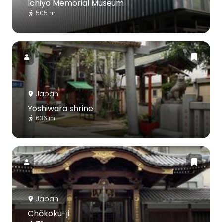
Ichiyo Memorial Museum
505 m
Japan
Yoshiwara shrine
636 m
Japan
Chōkoku-ji