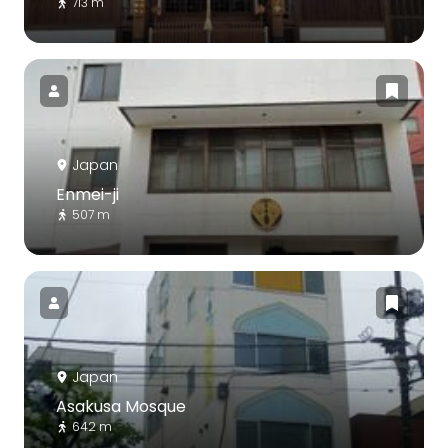
713 m
Japan
Enmei-ji
507 m
Japan
Asakusa Mosque
642 m