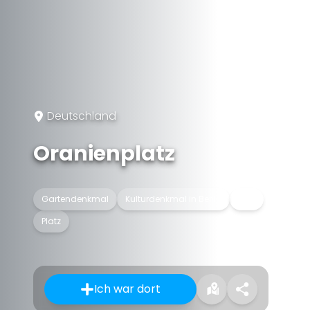
Deutschland
Oranienplatz
Gartendenkmal
Kulturdenkmal in Berlin
Park
Platz
Ich war dort