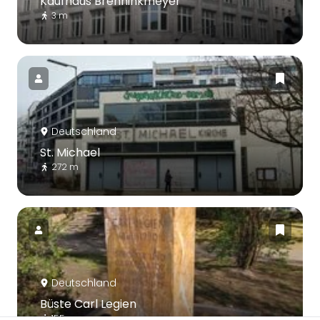
Kaufhaus Brenninkmeyer
3 m
Deutschland
St. Michael
272 m
Deutschland
Büste Carl Legien
155 m