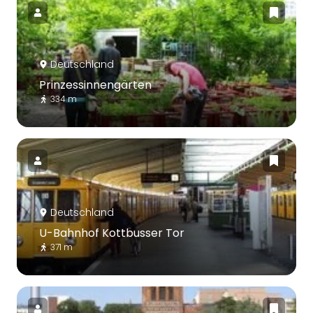
Deutschland
Prinzessinnengärten
334 m
Deutschland
U-Bahnhof Kottbusser Tor
371 m