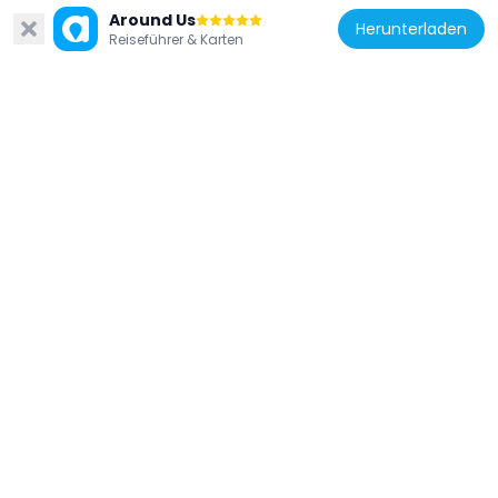
Around Us
Herunterladen
Reiseführer & Karten
Deutschland
Drachenbrunnen
78 m
Deutschland
Indischer Brunnen
308 m