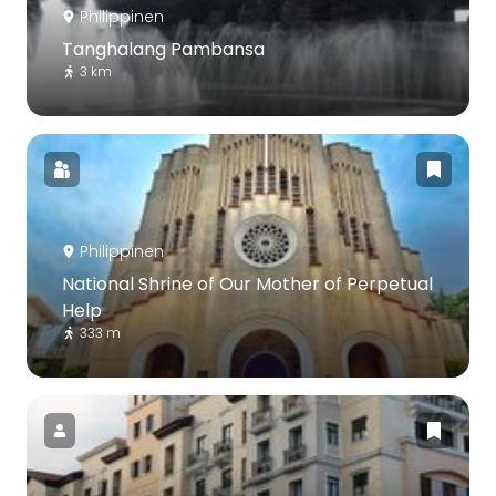
Philippinen
Tanghalang Pambansa
3 km
Philippinen
National Shrine of Our Mother of Perpetual
Help
333 m