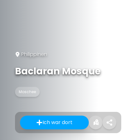
Philippinen
Baclaran Mosque
Moschee
Ich war dort