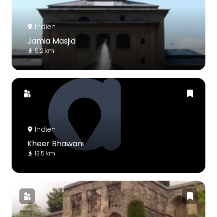
Indien
Jamia Masjid
5.2 km
Indien
Kheer Bhawani
13.5 km