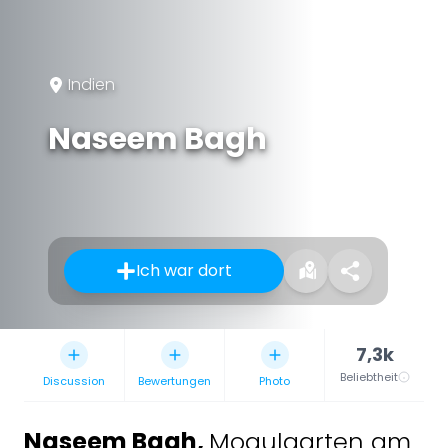
Indien
Naseem Bagh
Ich war dort
7,3k
Beliebtheit
Discussion
Bewertungen
Photo
Naseem Bagh
,
Mogulgarten am