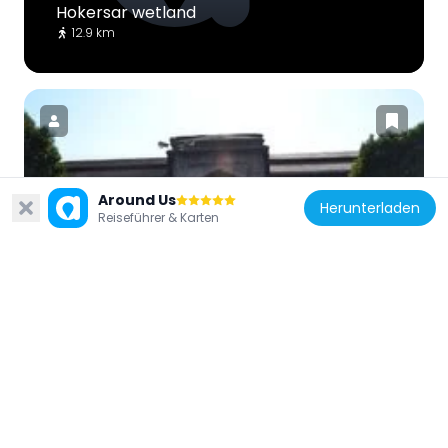
Hokersar wetland
12.9 km
Indien
Around Us
Herunterladen
Reiseführer & Karten
Pathar Masjid
5.9 km
Indien
Ziyarat Naqshband Sahab