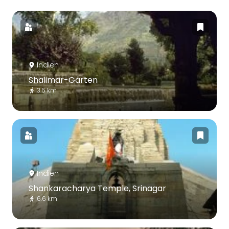
Indien
Shalimar-Gärten
3.5 km
Indien
Shankaracharya Temple, Srinagar
6.6 km