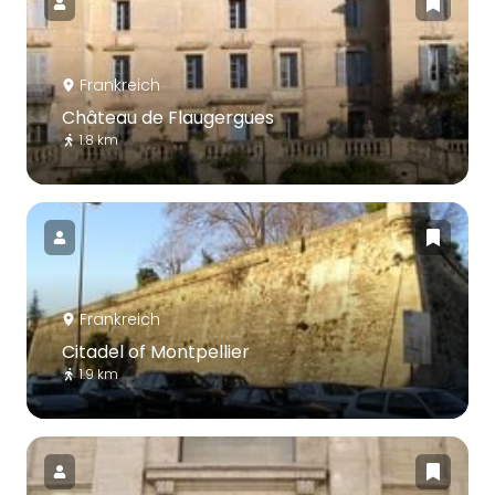
Frankreich
Château de Flaugergues
1.8 km
Frankreich
Citadel of Montpellier
1.9 km