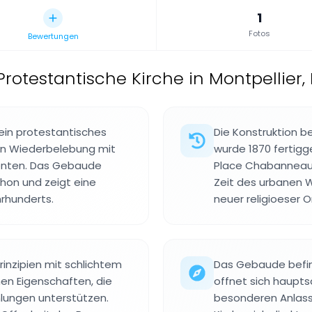
1
Fotos
Bewertungen
Protestantische Kirche in Montpellier,
ein protestantisches
Die Konstruktion b
en Wiederbelebung mit
wurde 1870 fertigge
enten. Das Gebaude
Place Chabanneau 
hon und zeigt eine
Zeit des urbanen W
hrhunderts.
neuer religioeser O
rinzipien mit schlichtem
Das Gebaude befin
en Eigenschaften, die
offnet sich haupt
ungen unterstützen.
besonderen Anlasse