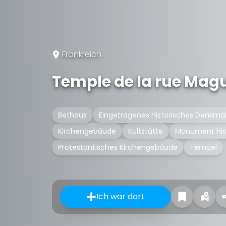
Frankreich
Temple de la rue Mag
Bethaus
Eingetragenes historisches Denkma
Kirchengebäude
Kultstätte
Monument his
Protestantisches Kirchengebäude
Tempel
Ich war dort