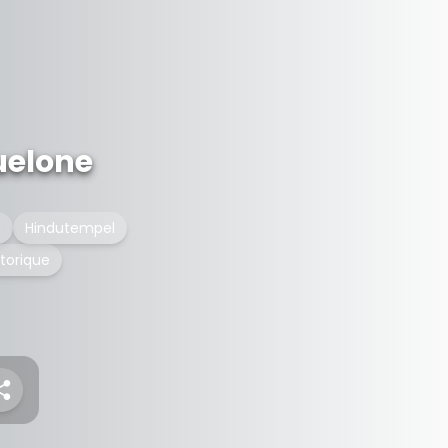
uelone
l
Hindutempel
torique