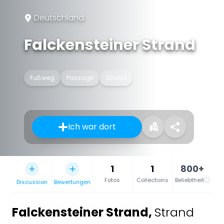
Deutschland
Falckensteiner Strand
Fußweg
Passage
Strand
Ich war dort
1
1
800+
Fotos
Collections
Beliebtheit
Discussion
Bewertungen
Falckensteiner Strand
,
Strand