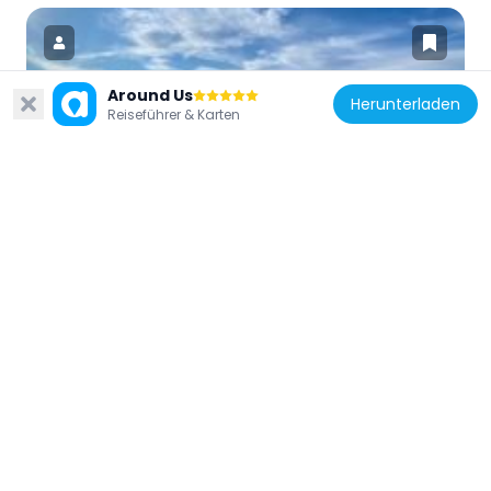
Around Us
Herunterladen
Reiseführer & Karten
Deutschland
Hundestrand Laboe
3.2 km
Deutschland
Anker-Gottes-Kirche
2.4 km