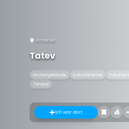
Armenien
Tatev
Kirchengebäude
Kulturdenkmal
Kulturden
Tempel
Ich war dort