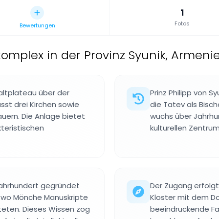
1
Fotos
Bewertungen
rkomplex in der Provinz Syunik, Armeni
altplateau über der
Prinz Philipp von S
st drei Kirchen sowie
die Tatev als Bisch
ern. Die Anlage bietet
wuchs über Jahrhun
kteristischen
kulturellen Zentru
 Jahrhundert gegründet
Der Zugang erfolgt
, wo Mönche Manuskripte
Kloster mit dem Do
hteten. Dieses Wissen zog
beeindruckende Fah