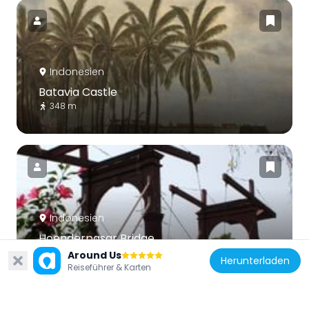
Indonesien
Batavia Castle
348 m
Indonesien
Hoenderpasar Bridge
576 m
Around Us
Herunterladen
Reiseführer & Karten