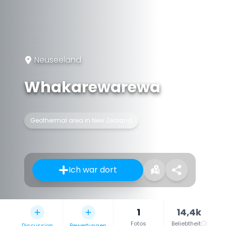
Neuseeland
Whakarewarewa
Geothermal area in New Zealand
Ich war dort
1
14,4k
Fotos
Beliebtheit
Discussion
Bewertungen