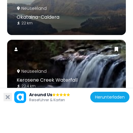
Neuseeland
Okataina-Caldera
22 km
Neuseeland
Kerosene Creek Waterfall
22.4 km
Around Us
Herunterladen
Reiseführer & Karten