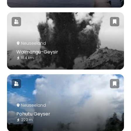
Neuseeland
Waimangu-Geysir
18.4 km
Neuseeland
Pohutu Geyser
222 m