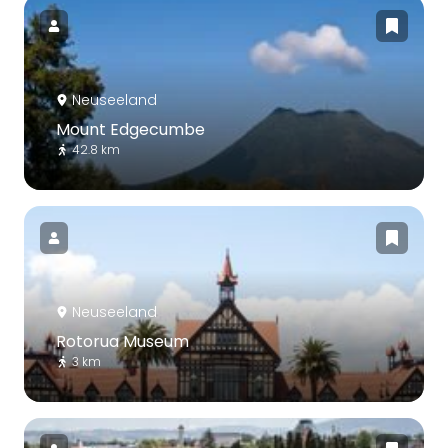
Neuseeland
Mount Edgecumbe
42.8 km
Neuseeland
Rotorua Museum
3 km