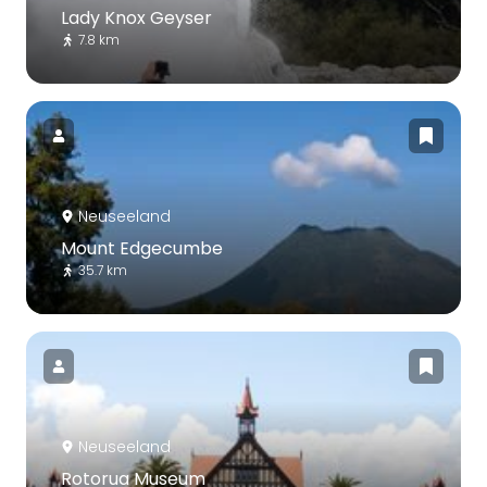
Lady Knox Geyser
7.8 km
Neuseeland
Mount Edgecumbe
35.7 km
Neuseeland
Rotorua Museum