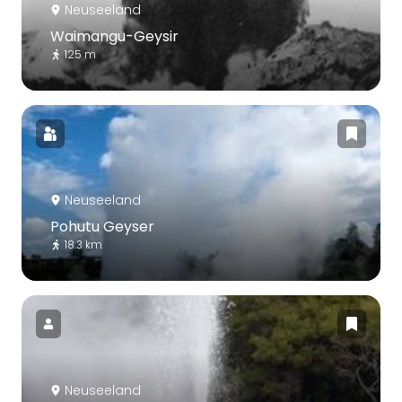
Neuseeland
Waimangu-Geysir
125 m
Neuseeland
Pohutu Geyser
18.3 km
Neuseeland