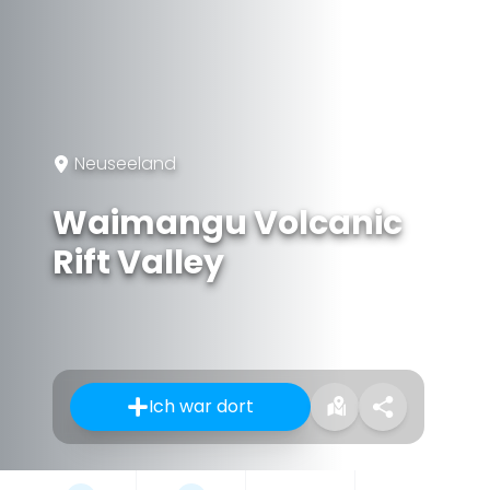
Neuseeland
Waimangu Volcanic
Rift Valley
Ich war dort