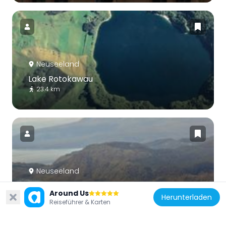
Neuseeland
Lake Rotokawau
23.4 km
Neuseeland
Okataina-Caldera
Around Us
20.5 km
Herunterladen
Reiseführer & Karten