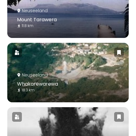
Neuseeland
Mount Tarawera
11.8 km
Neuseeland
Whakarewarewa
18.3 km