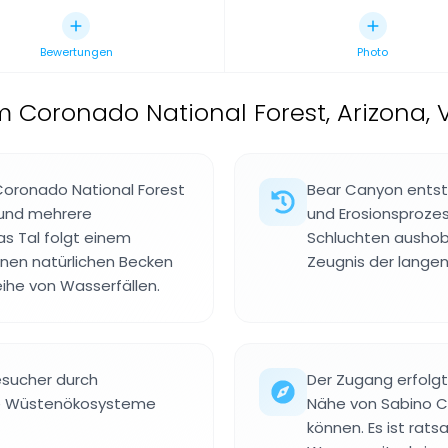
Bewertungen
Photo
 Coronado National Forest, Arizona, 
Coronado National Forest
Bear Canyon entst
n und mehrere
und Erosionsprozes
s Tal folgt einem
Schluchten aushobe
enen natürlichen Becken
Zeugnis der langen
eihe von Wasserfällen.
Besucher durch
Der Zugang erfolgt
die Wüstenökosysteme
Nähe von Sabino C
können. Es ist rat