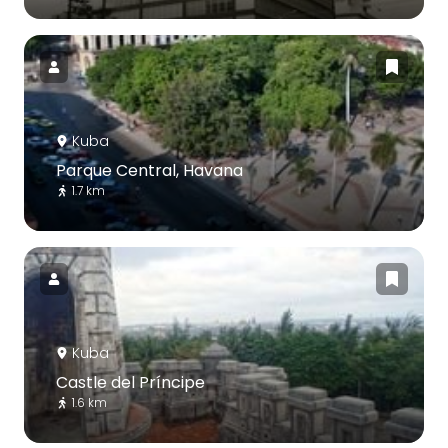
Kuba
Parque Central, Havana
1.7 km
Kuba
Castle del Príncipe
1.6 km