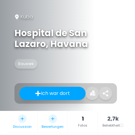
Kuba
Hospital de San
Lazaro, Havana
Bauwerk
Ich war dort
1
2,7k
Fotos
Beliebtheit
Discussion
Bewertungen