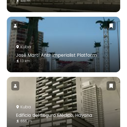
418 m
Kuba
José Martí Anti-Imperialist Platform
1.3 km
Kuba
Edificio del Seguro Médico, Havana
655 m