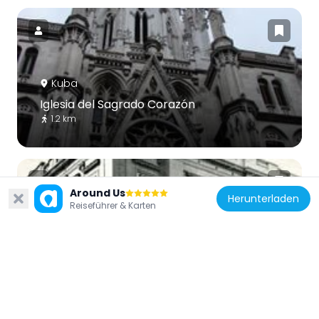
Kuba
Iglesia del Sagrado Corazón
1.2 km
Around Us
Herunterladen
Reiseführer & Karten
Kuba
Palacio de Aldama
1.8 km