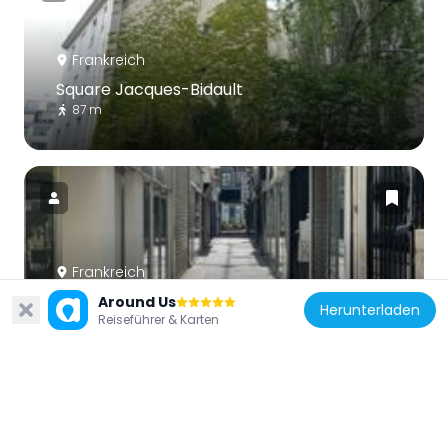
Frankreich
Square Jacques-Bidault
87 m
Frankreich
Galerie du Caire
Around Us
Herunterladen
Reiseführer & Karten
212 m