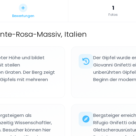
1
Fotos
Bewertungen
nte-Rosa-Massiv, Italien
eter Höhe und bildet
Der Gipfel wurde e
t steilen
Giovanni Gnifetti
n Graten. Der Berg zeigt
unberührten Gipfel
 Gipfels mit mehreren
Beginn der moderne
rgsteigern als
Bergsteiger erreic
zeitig Wissenschaftler,
Rifugio Gnifetti o
 Besucher können hier
Gletscherausrüstung