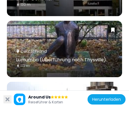
130 m
Deutschland
Lumumba (Überführung nach Thysville)
173 m
Around Us
Herunterladen
Reiseführer & Karten
Deutschland
Heilig-Geist-Kapelle (Berlin)
113 m