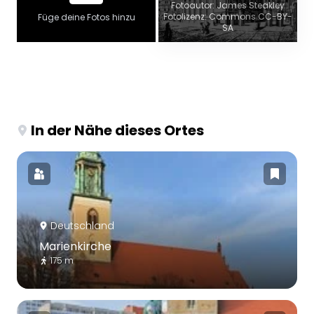
Fotoautor: James Steakley
Fotolizenz: Commons CC-BY-
Füge deine Fotos hinzu
SA
In der Nähe dieses Ortes
Deutschland
Marienkirche
175 m