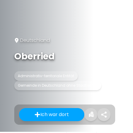
Deutschland
Oberried
Administrativ-territoriale Entität
Gemeinde in Deutschland ohne Stadtrechte
Ich war dort