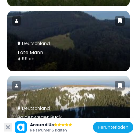
Deutschland
Tote Mann
5.5 km
Deutschland
Baldenweger Buck
8 km
Around Us
Herunterladen
Reiseführer & Karten