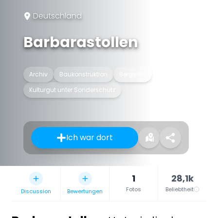
Deutschland
Barbarastollen
Archiv
Baukonstruktion
Bergwerk
Kulturgut unter Sonderschutz
Ich war dort
1
28,1k
Fotos
Beliebtheit
Discussion
Bewertungen