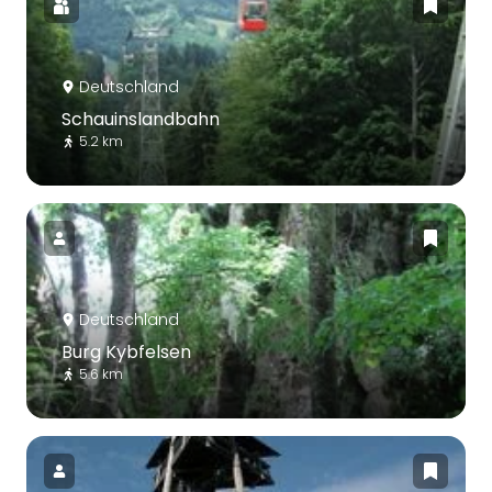
Deutschland
Schauinslandbahn
5.2 km
Deutschland
Burg Kybfelsen
5.6 km