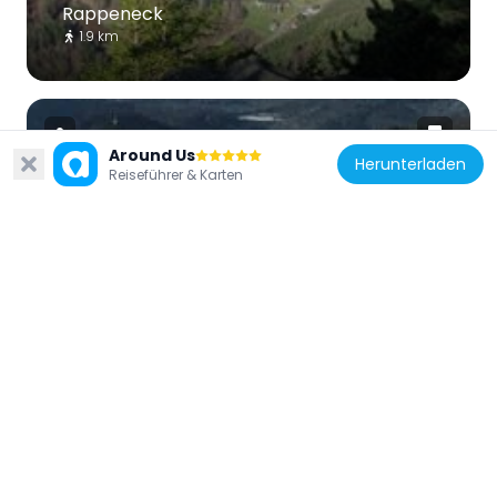
Rappeneck
1.9 km
Around Us
Herunterladen
Reiseführer & Karten
Deutschland
Mariä Krönung
2.2 km
Deutschland
St. Peter und Paul