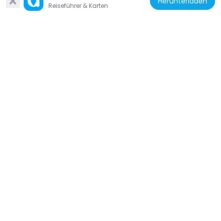
Herunterladen
Reiseführer & Karten
Griechenland
Mehmet Agha Mosque
490 m
Griechenland
Antikes Stadion Rhodos
1.2 km