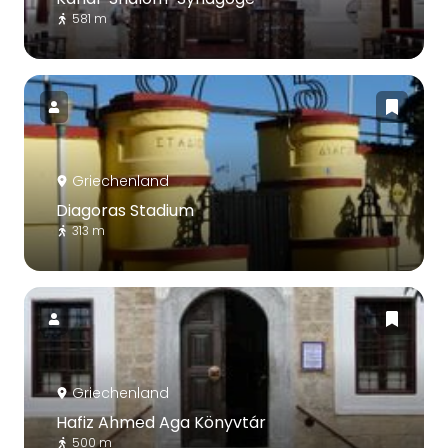
581 m
Griechenland
Diagoras Stadium
313 m
Griechenland
Hafiz Ahmed Aga Könyvtár
500 m