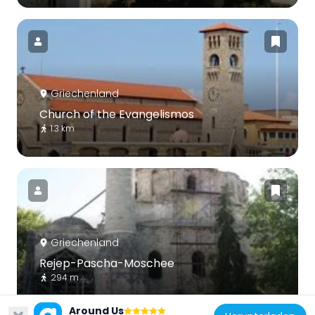
Griechenland
Church of the Evangelismos
1.3 km
Griechenland
Rejep-Pascha-Moschee
294 m
Around Us