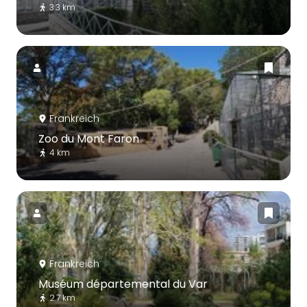
3.3 km
Frankreich
Zoo du Mont Faron
4 km
Frankreich
Muséum départemental du Var
2.7 km