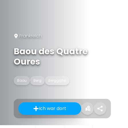
Frankreich
Baou des Quatre
Oures
Baou
Berg
Berggipfel
Ich war dort