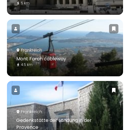
5 km
Frankreich
Mont Faron cableway
4.5 km
Frankreich
Gedenkstätte der Landung in der
Provence