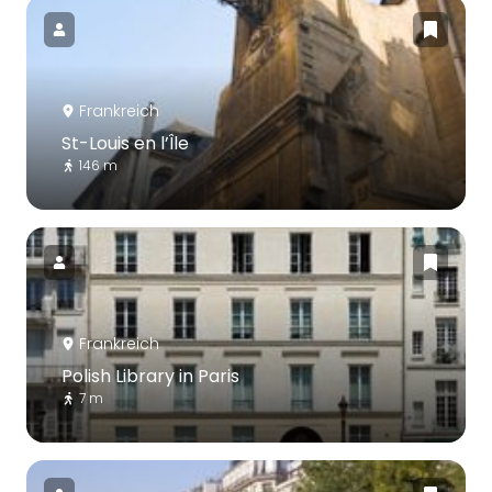
Frankreich
St-Louis en l’Île
146 m
Frankreich
Polish Library in Paris
7 m