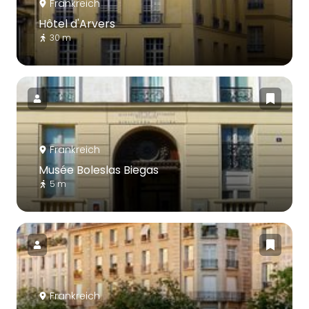
Frankreich
Hôtel d'Arvers
30 m
Frankreich
Musée Boleslas Biegas
5 m
Frankreich