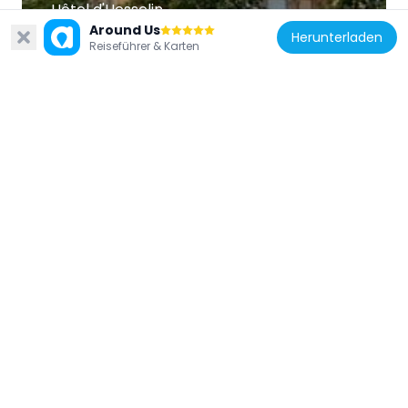
Hôtel d'Hesselin
133 m
Around Us
Herunterladen
Reiseführer & Karten
Frankreich
Ancien pont de la Tournelle
73 m
Frankreich
61 rue Saint-Louis-en-l'Île, Paris