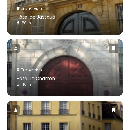
Frankreich
Hôtel de Jassaud
150 m
Frankreich
Hôtel Le Charron
146 m