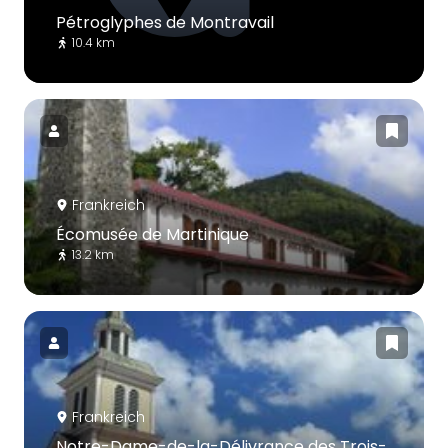
Pétroglyphes de Montravail
10.4 km
Frankreich
Écomusée de Martinique
13.2 km
Frankreich
Notre-Dame-de-la-Délivrance des Trois-