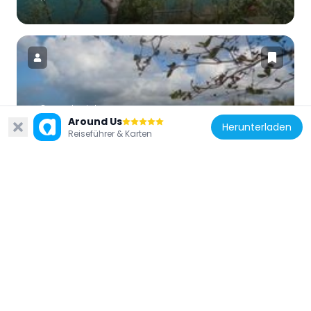
Frankreich
Around Us
Herunterladen
Anse Mabouya
Reiseführer & Karten
7.9 km
Frankreich
Stade Alfred Marie-Jeanne
13 km