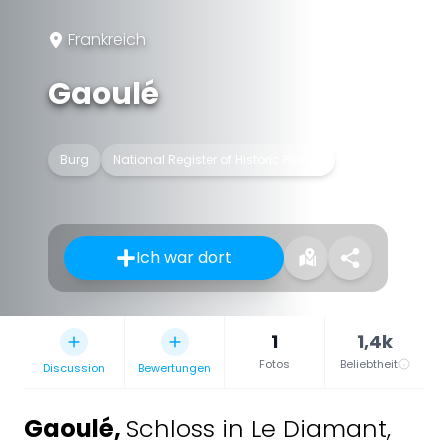
Frankreich
Gaoulé
Burg
National Register of Historic Places
Ich war dort
1
1,4k
Fotos
Beliebtheit
Discussion
Bewertungen
Gaoulé
,
Schloss in Le Diamant,