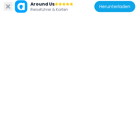
Around Us
Herunterladen
Reiseführer & Karten
Frankreich
Stade Alfred Marie-Jeanne
11.1 km
Frankreich
Réserve naturelle nationale des îlets de
Sainte-Anne
305 m