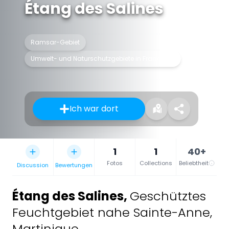
Étang des Salines
Ramsar-Gebiet
Umwelt- und Naturschutzgebiete in Frankreich
Ich war dort
1
1
40+
Fotos
Collections
Beliebtheit
Discussion
Bewertungen
Étang des Salines
,
Geschütztes
Feuchtgebiet nahe Sainte-Anne,
Martinique