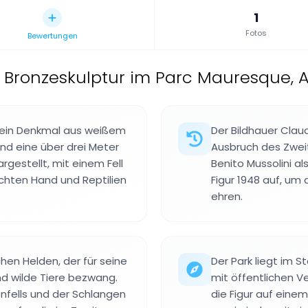
1
Fotos
Bewertungen
,
Bronzeskulptur im Parc Mauresque, 
t ein Denkmal aus weißem
Der Bildhauer Claud
nd eine über drei Meter
Ausbruch des Zweit
argestellt, mit einem Fell
Benito Mussolini al
echten Hand und Reptilien
Figur 1948 auf, u
ehren.
hen Helden, der für seine
Der Park liegt im 
d wilde Tiere bezwang.
mit öffentlichen V
nfells und der Schlangen
die Figur auf eine