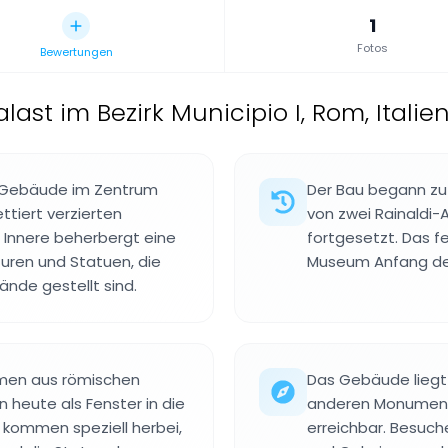
1
Fotos
Bewertungen
ast im Bezirk Municipio I, Rom, Italie
e-Gebäude im Zentrum
Der Bau begann zu 
tiert verzierten
von zwei Rainaldi-
 Innere beherbergt eine
fortgesetzt. Das f
uren und Statuen, die
Museum Anfang des
nde gestellt sind.
mmen aus römischen
Das Gebäude liegt 
heute als Fenster in die
anderen Monumente
 kommen speziell herbei,
erreichbar. Besuche