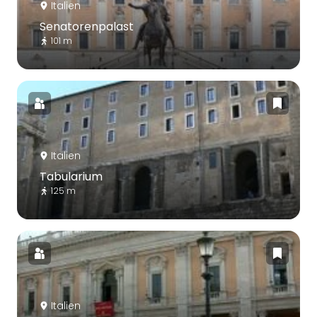
Italien
Senatorenpalast
101 m
Italien
Tabularium
125 m
Italien