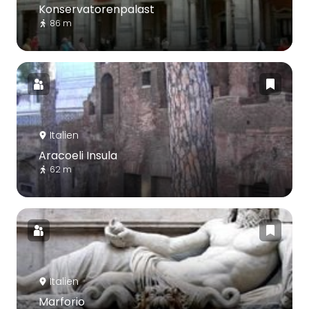
Konservatorenpalast
86 m
Italien
Aracoeli Insula
62 m
Italien
Marforio