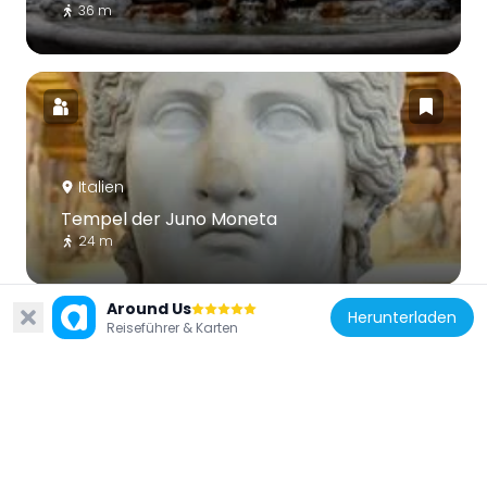
36 m
Italien
Tempel der Juno Moneta
24 m
Around Us
Herunterladen
Reiseführer & Karten
Italien
Palazzo Nuovo
29 m