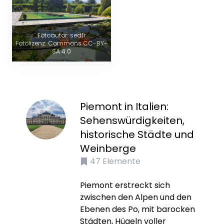
Fotoautor: sedfr
Fotolizenz: Commons CC-BY-
SA 4.0
Piemont in Italien:
Sehenswürdigkeiten,
historische Städte und
Weinberge
47
Elemente
Piemont erstreckt sich
zwischen den Alpen und den
Ebenen des Po, mit barocken
Städten, Hügeln voller