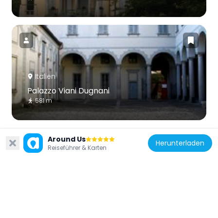
Italien
Palazzo Viani Dugnani
581 m
Around Us
Herunterladen
Reiseführer & Karten
Italien
Saint Joseph church
1.5 km