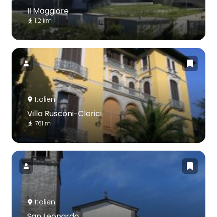
Il Maggiore
1.2 km
Italien
Villa Rusconi-Clerici
761 m
Italien
San Leonardo