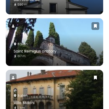
590 m
Italien
Saint Remigius oratory
617 m
Italien
Villa Maioni
1.1 km