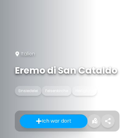
Italien
Eremo di San Cataldo
Einsiedelei
Felsenkirche
Heiligtum
Ich war dort