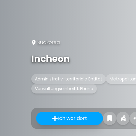
Südkorea
Incheon
Administrativ-territoriale Entität
Metropolitan
Verwaltungseinheit 1. Ebene
Ich war dort