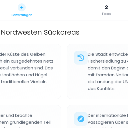
2
Fotos
Bewertungen
m Nordwesten Südkoreas
 der Küste des Gelben
Die Stadt entwickel
rch ein ausgedehntes Netz
Fischersiedlung zu
eoul verbunden sind. Das
damit den Beginn
üstenflächen und Hügel
mit fremden Natio
aditionellen Vierteln
die Landung der U
des Konflikts.
ier und brachte
Der internationale 
inem grundlegenden Teil
Passagieren über 