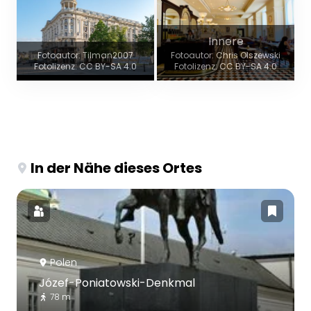
Innere
Fotoautor: Tilman2007
Fotoautor: Chris Olszewski
Fotolizenz: CC BY-SA 4.0
Fotolizenz: CC BY-SA 4.0
In der Nähe dieses Ortes
Polen
Józef-Poniatowski-Denkmal
78 m