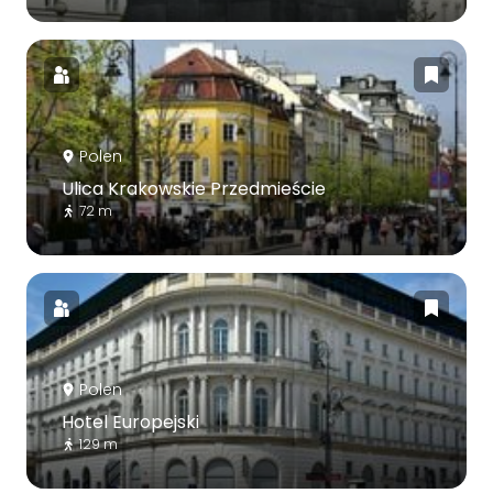
Polen
Ulica Krakowskie Przedmieście
72 m
Polen
Hotel Europejski
129 m