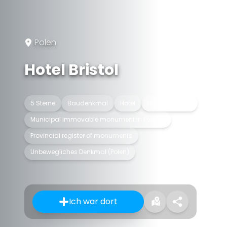
Polen
Hotel Bristol
5 Sterne
Baudenkmal
Hotel
Hotelgebäude
Municipal immovable monument in Poland
Provincial register of monuments
Unbewegliches Denkmal (Polen)
Ich war dort