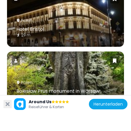
Polen
Hotel Bristol
29 m
Polen
Bolesław Prus monument in Warsaw
59 m
Around Us
Herunterladen
Reiseführer & Karten