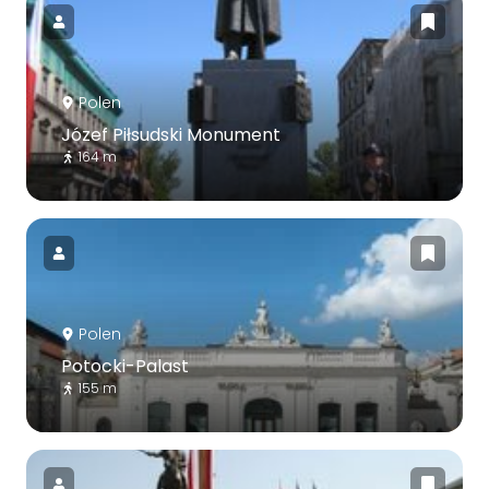
Polen
Józef Piłsudski Monument
164 m
Polen
Potocki-Palast
155 m