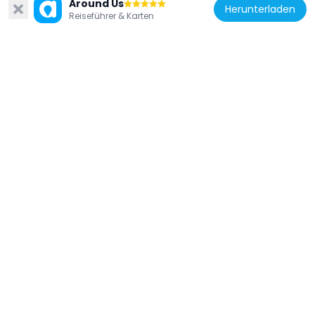
182 m
Around Us
Herunterladen
Reiseführer & Karten
Schweden
Eldhs fountain
181 m
Schweden
Riddaren 17
36 m