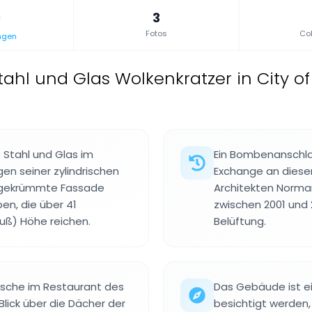
3
Fotos
Col
ngen
tahl und Glas Wolkenkratzer in City of
s Stahl und Glas im
Ein Bombenanschlag
gen seiner zylindrischen
Exchange an dieser
e gekrümmte Fassade
Architekten Norma
en, die über 41
zwischen 2001 und 
Fuß) Höhe reichen.
Belüftung.
ische im Restaurant des
Das Gebäude ist ei
lick über die Dächer der
besichtigt werden