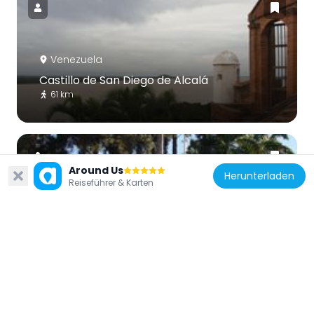
Venezuela
Castillo de San Diego de Alcalá
61 km
Around Us
Herunterladen
Reiseführer & Karten
Venezuela
Catedral Nuestra Señora del Valle
165 km