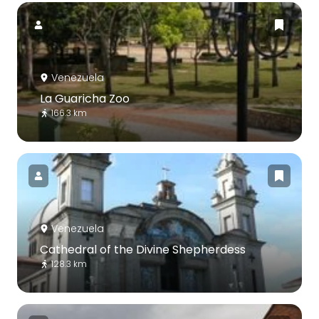
Venezuela
La Guaricha Zoo
166.3 km
Venezuela
Cathedral of the Divine Shepherdess
128.3 km