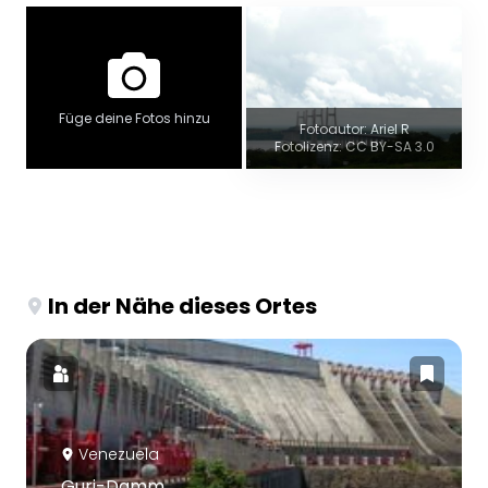
Füge deine Fotos hinzu
Fotoautor: Ariel R
Fotolizenz: CC BY-SA 3.0
In der Nähe dieses Ortes
Venezuela
Guri-Damm