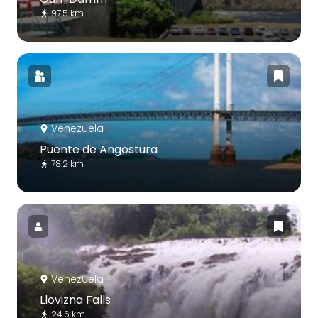
97.5 km
Venezuela
Puente de Angostura
78.2 km
Venezuela
Llovizna Falls
24.6 km