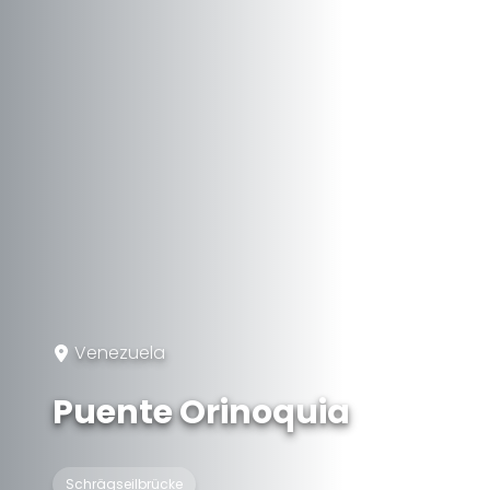
Venezuela
Puente Orinoquia
Schrägseilbrücke