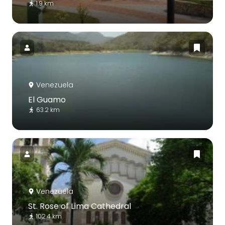
1.9 km
Venezuela
El Guamo
63.2 km
Venezuela
St. Rose of Lima Cathedral
102.4 km