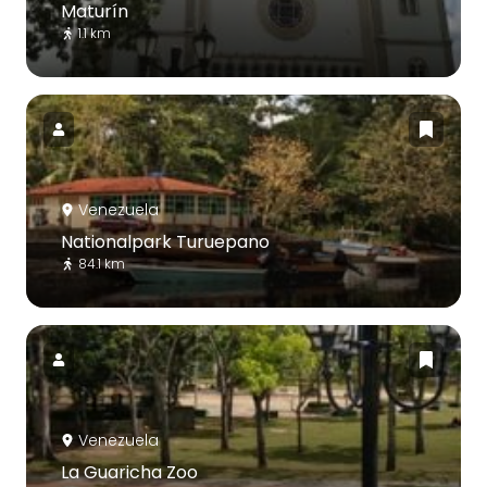
Maturín
1.1 km
Venezuela
Nationalpark Turuepano
84.1 km
Venezuela
La Guaricha Zoo