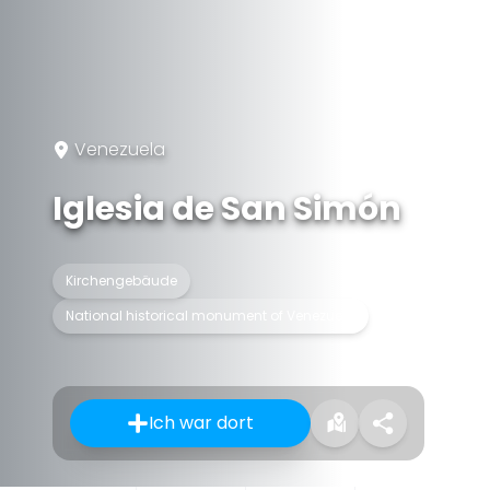
Venezuela
Iglesia de San Simón
Kirchengebäude
National historical monument of Venezuela
Ich war dort