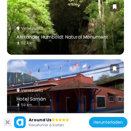
Venezuela
Alexander Humboldt Natural Monument
62.4 km
Venezuela
Hotel Samán
59 km
Around Us
Herunterladen
Reiseführer & Karten