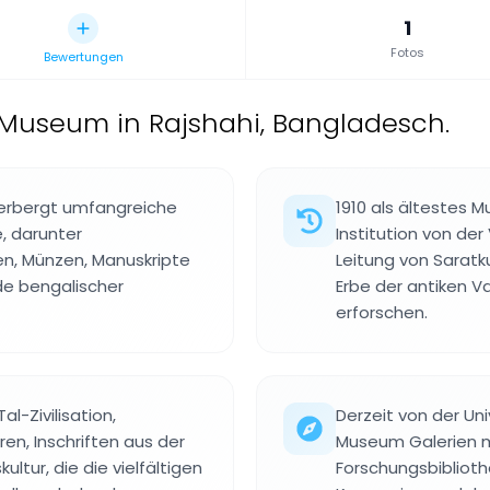
1
Fotos
Bewertungen
Museum in Rajshahi, Bangladesch.
rbergt umfangreiche
1910 als ältestes
, darunter
Institution von de
ten, Münzen, Manuskripte
Leitung von Saratk
e bengalischer
Erbe der antiken 
erforschen.
l-Zivilisation,
Derzeit von der Uni
en, Inschriften aus der
Museum Galerien m
tur, die die vielfältigen
Forschungsbiblioth