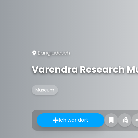
Bangladesch
Varendra Research 
Museum
Ich war dort