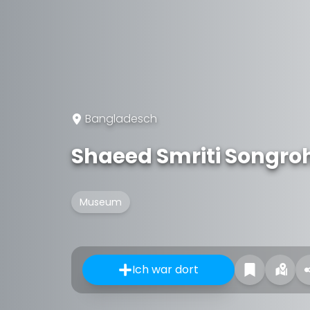
Bangladesch
Shaeed Smriti Songro
Museum
Ich war dort