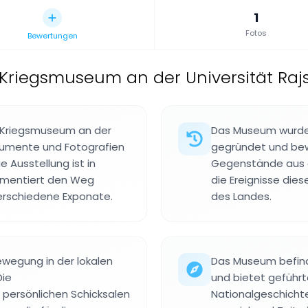
1
Fotos
Bewertungen
Kriegsmuseum an der Universität Raj
n Kriegsmuseum an der
Das Museum wurde
okumente und Fotografien
gegründet und bew
 Ausstellung ist in
Gegenstände aus d
kumentiert den Weg
die Ereignisse die
erschiedene Exponate.
des Landes.
ewegung in der lokalen
Das Museum befind
Die
und bietet geführt
persönlichen Schicksalen
Nationalgeschichte