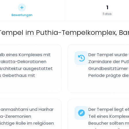
1
Fotos
Bewertungen
Tempel im Puthia-Tempelkomplex, B
alb eines Komplexes mit
Der Tempel wurde 
rrakotta-Dekorationen
Zamindare der Puth
Architektur ausgestattet
Grundbesitztümer i
des Gebethaus mit
Periode prägte di
 Janmashtami und Harihar
Der Tempel liegt et
hna-Zeremonien
Teil eines Komplexe
chtige Rolle im religiösen
Besucher sollten m