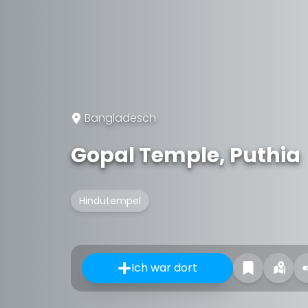
Bangladesch
Gopal Temple, Puthia
Hindutempel
Ich war dort