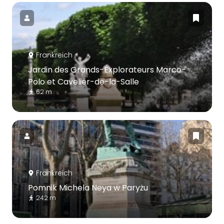
Frankreich
Jardin des Grands-Explorateurs Marco-
Polo et Cavelier-de-la-Salle
62 m
Frankreich
Pomnik Michela Neya w Paryżu
242 m