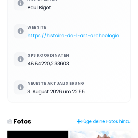
Paul Bigot
WEBSITE
https://histoire-de-l-art-archeologie.pantheonsorbonne.fr/nous-connaitre/nos-sites-denseignement/institut-dart-et-darcheologie
GPS KOORDINATEN
48.84220,2.33603
NEUESTE AKTUALISIERUNG
3. August 2026 um 22:55
Fotos
Füge deine Fotos hinzu