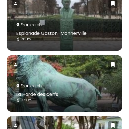
Frankreich
Esplanade Gaston–Monnerville
261 m
Frankreich
La Harde des cerfs
323 m