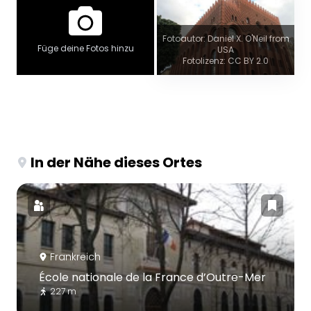
Fotoautor: Daniel X. O'Neil from
Füge deine Fotos hinzu
USA
Fotolizenz: CC BY 2.0
In der Nähe dieses Ortes
Frankreich
École nationale de la France d’Outre-Mer
227 m