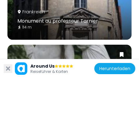
Frankreich
Monument au professeur Tarnier
114 m
Around Us
Herunterladen
Reiseführer & Karten
Frankreich
Night
213 m