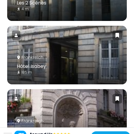
Les 2 Scènes
4 m
Frankreich
Hôtel Isabey
185 m
Frankreich
Fontaine du Doubs