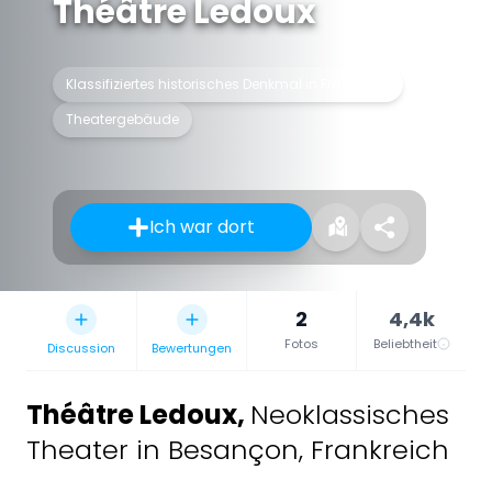
Théâtre Ledoux
Klassifiziertes historisches Denkmal in Frankreich
Theatergebäude
Ich war dort
2
4,4k
Fotos
Beliebtheit
Discussion
Bewertungen
Théâtre Ledoux
,
Neoklassisches
Theater in Besançon, Frankreich