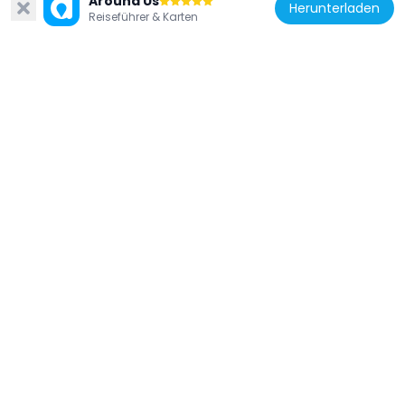
Around Us
88 m
Herunterladen
Reiseführer & Karten
Frankreich
Hôtel de Courbouzon
160 m
Frankreich
Hôtel de Courbouzon-Villefrançon
146 m