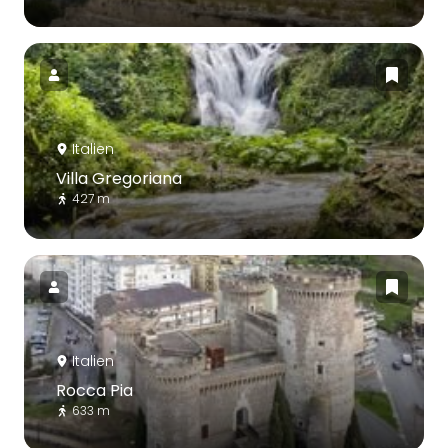
Italien
Villa Gregoriana
427 m
Italien
Rocca Pia
633 m