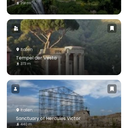
391 m
Italien
Tempel der Vesta
373 m
Italien
Sanctuary of Hercules Victor
440 m