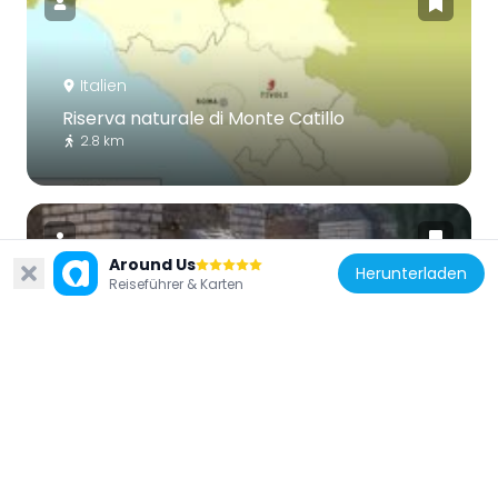
Italien
Riserva naturale di Monte Catillo
2.8 km
Around Us
Herunterladen
Reiseführer & Karten
Italien
Tibur amphitheatre
519 m