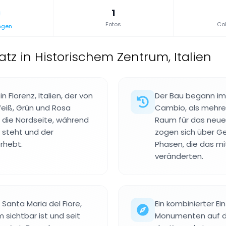
1
Fotos
Col
ngen
latz in Historischem Zentrum, Italien
n Florenz, Italien, der von
Der Bau begann im 
eiß, Grün und Rosa
Cambio, als mehre
 die Nordseite, während
Raum für das neue 
 steht und der
zogen sich über G
rhebt.
Phasen, die das mi
veränderten.
anta Maria del Fiore,
Ein kombinierter Ei
sichtbar ist und seit
Monumenten auf de