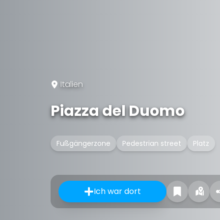
Italien
Piazza del Duomo
Fußgängerzone
Pedestrian street
Platz
Ich war dort