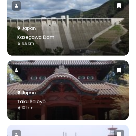
Japan
Kasegawa Dam
9.8 km
Japan
Taku Seibyō
10.1 km