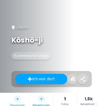
Japan
Kōshō-ji
Buddhistischer Tempel
Ich war dort
1
1,8k
Fotos
Beliebtheit
Discussion
Bewertungen