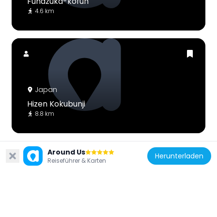
Funazuka-kofun
4.6 km
Japan
Hizen Kokubunji
8.8 km
Around Us
Herunterladen
Reiseführer & Karten
Japan
小城市立小中一貫校芦刈観瀾校
9 km