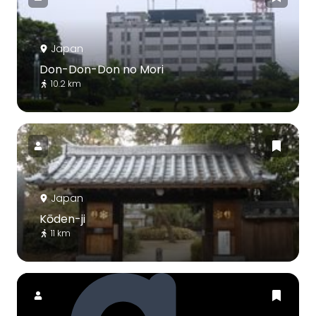
Japan
Don-Don-Don no Mori
10.2 km
Japan
Kōden-ji
11 km