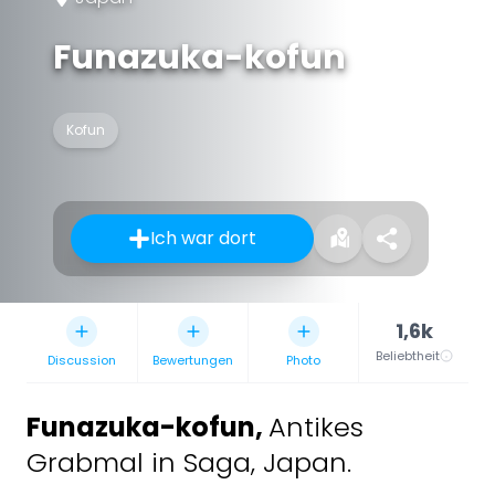
Funazuka-kofun
Kofun
Ich war dort
1,6k
Beliebtheit
Discussion
Bewertungen
Photo
Funazuka-kofun
,
Antikes
Grabmal in Saga, Japan.