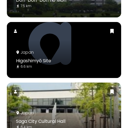
Don-Don-Don no Mori
7.5 km
Japan
Higashimyō Site
6.6 km
Japan
Saga City Cultural Hall
6.4 km