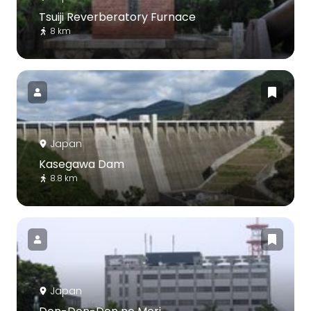
Tsuiji Reverberatory Furnace
8 km
Japan
Kasegawa Dam
8.8 km
Japan