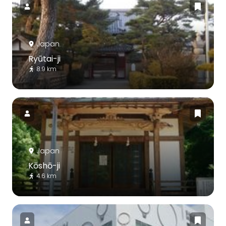
Japan
Ryūtai-ji
8.9 km
Japan
Kōshō-ji
4.6 km