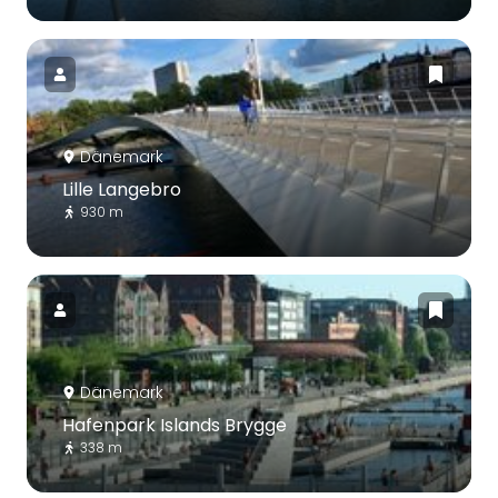
Dänemark
Lille Langebro
930 m
Dänemark
Hafenpark Islands Brygge
338 m