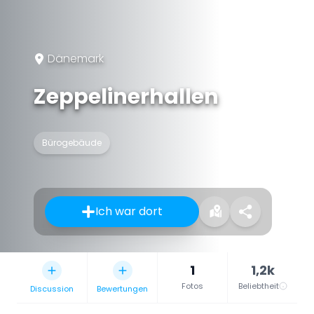
Dänemark
Zeppelinerhallen
Bürogebäude
Ich war dort
1
1,2k
Fotos
Beliebtheit
Discussion
Bewertungen