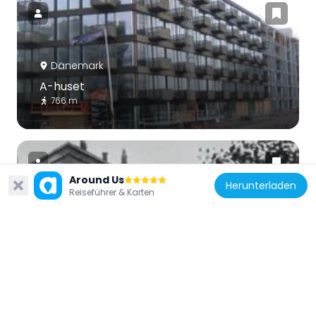
Dänemark
A-huset
766 m
Around Us
Herunterladen
Reiseführer & Karten
Dänemark
Vestre Gasværk
958 m