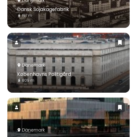
Dänemark
Dansk Sojakagefabrik
197 m
Dänemark
Københavns Politigård
809 m
Dänemark