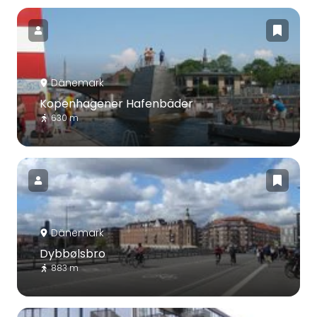
Dänemark
Kopenhagener Hafenbäder
630 m
Dänemark
Dybbølsbro
883 m