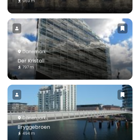
969 m
Dänemark
Der Kristall
797 m
Dänemark
Bryggebroen
494 m