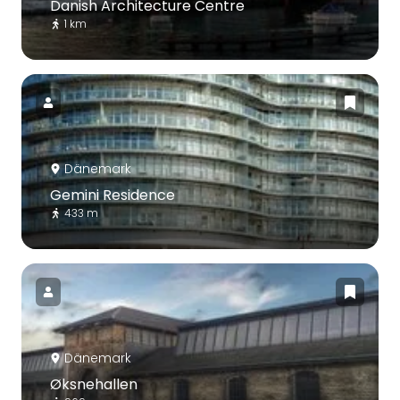
Danish Architecture Centre
1 km
Dänemark
Gemini Residence
433 m
Dänemark
Øksnehallen