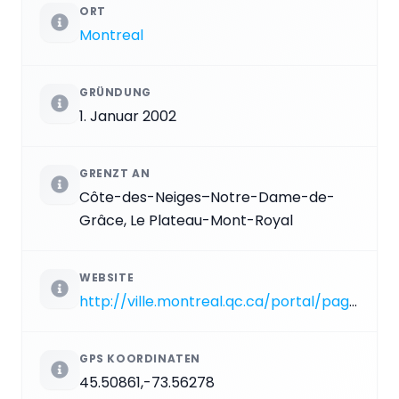
ORT
Montreal
GRÜNDUNG
1. Januar 2002
GRENZT AN
Côte-des-Neiges–Notre-Dame-de-
Grâce, Le Plateau-Mont-Royal
WEBSITE
http://ville.montreal.qc.ca/portal/page?_pageid=7317,84222189&_dad=portal&_schema=PORTAL
GPS KOORDINATEN
45.50861,-73.56278