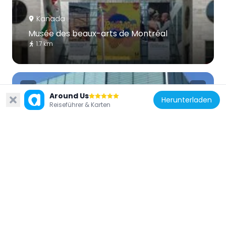
Kanada
Musée des beaux-arts de Montréal
1.7 km
Around Us
Herunterladen
Reiseführer & Karten
Kanada
Bibliothèque et Archives nationales du
Québec
754 m