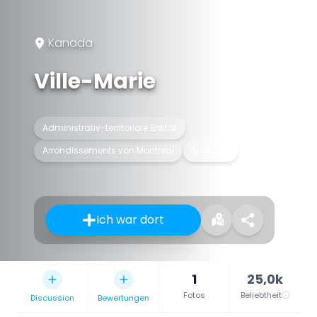
Kanada
Ville-Marie
Administrativ-territoriale Entität
Arrondissements von Montreal
Siedlung
Ich war dort
1
25,0k
Fotos
Beliebtheit
Discussion
Bewertungen