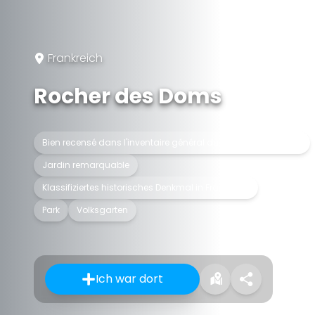
Frankreich
Rocher des Doms
Bien recensé dans l'inventaire général du patrimoine culturel
Jardin remarquable
Klassifiziertes historisches Denkmal in Frankreich
Park
Volksgarten
Ich war dort