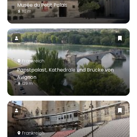
Musée du Petit Palais
110 m
Frankreich
Papstpalast, Kathedrale und Brücke von
Avignon
129 m
Frankreich