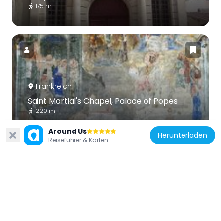
175 m
Frankreich
Saint Martial's Chapel, Palace of Popes
220 m
Around Us
Herunterladen
Reiseführer & Karten
Frankreich
Saint-Bénézet chapel
238 m