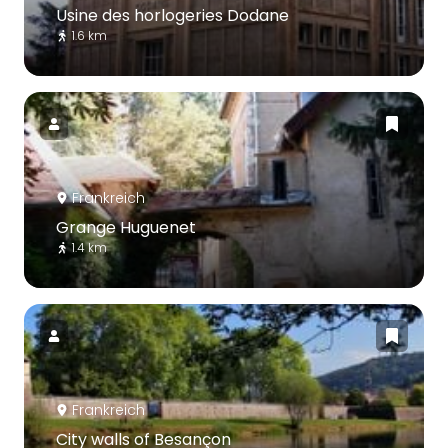
Usine des horlogeries Dodane
1.6 km
Frankreich
Grange Huguenet
1.4 km
Frankreich
City walls of Besançon