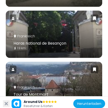
Frankreich
Haras national de Besançon
1.9 km
Frankreich
Tour de Montmart
2.5 km
Around Us
Herunterladen
Reiseführer & Karten