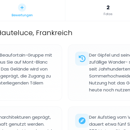
2
Fotos
Bewertungen
Hauteluce, Frankreich
er Beaufortain-Gruppe mit
Der Gipfel und sei
aus Sie auf Mont-Blanc
zufällige Wander- 
. Das Gelände wird von
seit Jahrhunderte
 geprägt, die Zugang zu
Sommerhochweiden 
nterliegenden Tälern
Nutzung hat das G
heute noch nutzen
enarchitekturen geprägt,
Der Aufstieg vom Va
chaft genutzt werden.
dauert etwa fünf 