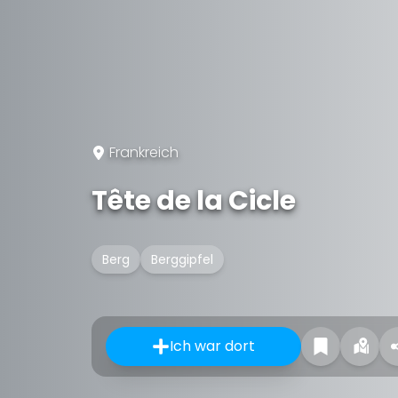
Frankreich
Tête de la Cicle
Berg
Berggipfel
Ich war dort