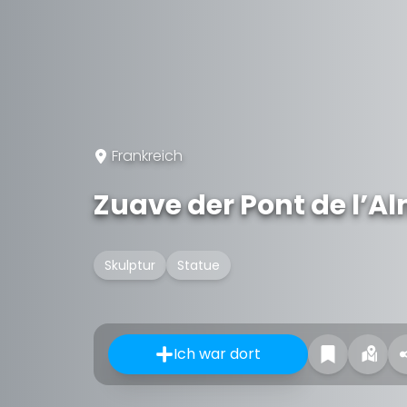
Frankreich
Zuave der Pont de l’A
Skulptur
Statue
Ich war dort