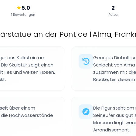
5.0
2
1 Bewertungen
Fotos
tärstatue an der Pont de l'Alma, Frank
igur aus Kalkstein am
Georges Diebolt sch
 Die Skulptur zeigt einen
Schlacht von Alma 
it Fes und weiten Hosen,
zusammen mit drei
kt.
Brücke, bis diese 
 seit über einem
Die Figur steht am 
für die Hochwasserstände
Seineufer aus gut 
Marceau liegt wen
Arrondissement.